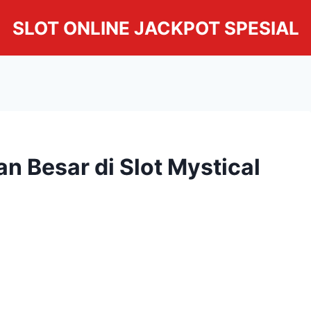
SLOT ONLINE JACKPOT SPESIAL
 Besar di Slot Mystical