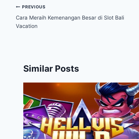
Post
PREVIOUS
Cara Meraih Kemenangan Besar di Slot Bali
navigation
Vacation
Similar Posts