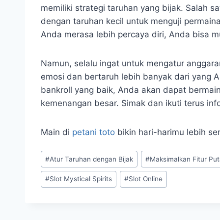
memiliki strategi taruhan yang bijak. Salah 
dengan taruhan kecil untuk menguji permain
Anda merasa lebih percaya diri, Anda bisa 
Namun, selalu ingat untuk mengatur anggar
emosi dan bertaruh lebih banyak dari yang
bankroll yang baik, Anda akan dapat bermain
kemenangan besar. Simak dan ikuti terus in
Main di
petani toto
bikin hari-harimu lebih s
Post
#
Atur Taruhan dengan Bijak
#
Maksimalkan Fitur Put
Tags:
#
Slot Mystical Spirits
#
Slot Online