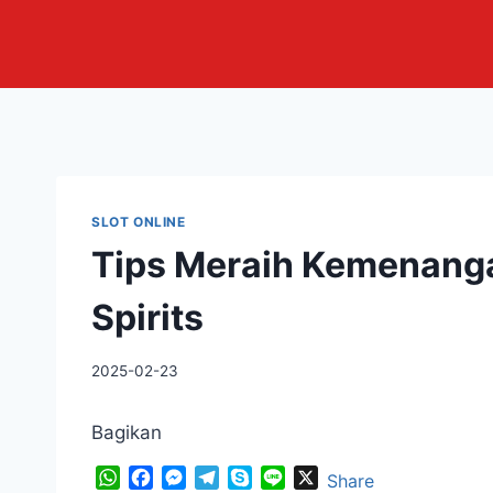
Skip
to
content
SLOT ONLINE
Tips Meraih Kemenangan
Spirits
By
2025-02-23
adminbws
Bagikan
W
F
M
T
S
L
X
Share