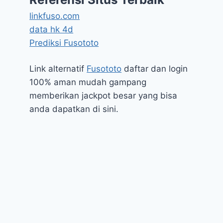
linkfuso.com
data hk 4d
Prediksi Fusototo
Link alternatif
Fusototo
daftar dan login
100% aman mudah gampang
memberikan jackpot besar yang bisa
anda dapatkan di sini.