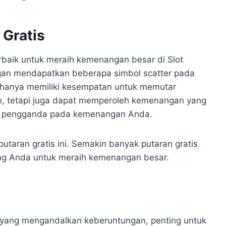
 Gratis
terbaik untuk meraih kemenangan besar di Slot
dengan mendapatkan beberapa simbol scatter pada
k hanya memiliki kesempatan untuk memutar
n, tetapi juga dapat memperoleh kemenangan yang
ya pengganda pada kemenangan Anda.
utaran gratis ini. Semakin banyak putaran gratis
ng Anda untuk meraih kemenangan besar.
an yang mengandalkan keberuntungan, penting untuk