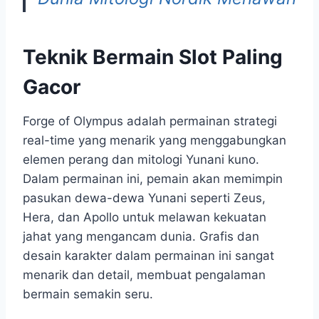
Teknik Bermain Slot Paling
Gacor
Forge of Olympus adalah permainan strategi
real-time yang menarik yang menggabungkan
elemen perang dan mitologi Yunani kuno.
Dalam permainan ini, pemain akan memimpin
pasukan dewa-dewa Yunani seperti Zeus,
Hera, dan Apollo untuk melawan kekuatan
jahat yang mengancam dunia. Grafis dan
desain karakter dalam permainan ini sangat
menarik dan detail, membuat pengalaman
bermain semakin seru.