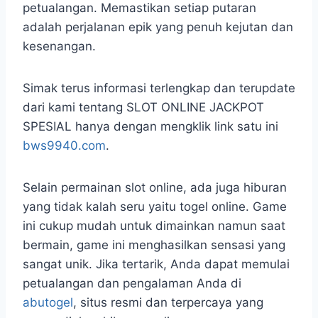
petualangan. Memastikan setiap putaran
adalah perjalanan epik yang penuh kejutan dan
kesenangan.
Simak terus informasi terlengkap dan terupdate
dari kami tentang SLOT ONLINE JACKPOT
SPESIAL hanya dengan mengklik link satu ini
bws9940.com
.
Selain permainan slot online, ada juga hiburan
yang tidak kalah seru yaitu togel online. Game
ini cukup mudah untuk dimainkan namun saat
bermain, game ini menghasilkan sensasi yang
sangat unik. Jika tertarik, Anda dapat memulai
petualangan dan pengalaman Anda di
abutogel
, situs resmi dan terpercaya yang