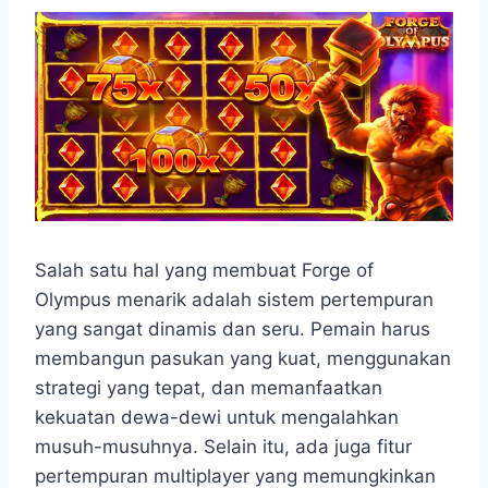
Salah satu hal yang membuat Forge of
Olympus menarik adalah sistem pertempuran
yang sangat dinamis dan seru. Pemain harus
membangun pasukan yang kuat, menggunakan
strategi yang tepat, dan memanfaatkan
kekuatan dewa-dewi untuk mengalahkan
musuh-musuhnya. Selain itu, ada juga fitur
pertempuran multiplayer yang memungkinkan