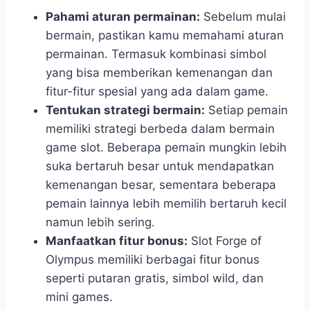
Pahami aturan permainan:
Sebelum mulai
bermain, pastikan kamu memahami aturan
permainan. Termasuk kombinasi simbol
yang bisa memberikan kemenangan dan
fitur-fitur spesial yang ada dalam game.
Tentukan strategi bermain:
Setiap pemain
memiliki strategi berbeda dalam bermain
game slot. Beberapa pemain mungkin lebih
suka bertaruh besar untuk mendapatkan
kemenangan besar, sementara beberapa
pemain lainnya lebih memilih bertaruh kecil
namun lebih sering.
Manfaatkan fitur bonus:
Slot Forge of
Olympus memiliki berbagai fitur bonus
seperti putaran gratis, simbol wild, dan
mini games.