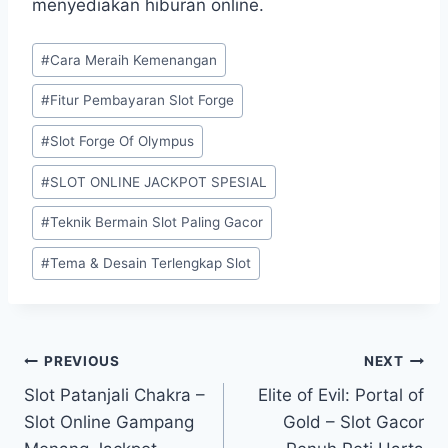
menyediakan hiburan online.
Post
#
Cara Meraih Kemenangan
Tags:
#
Fitur Pembayaran Slot Forge
#
Slot Forge Of Olympus
#
SLOT ONLINE JACKPOT SPESIAL
#
Teknik Bermain Slot Paling Gacor
#
Tema & Desain Terlengkap Slot
Post
PREVIOUS
NEXT
Slot Patanjali Chakra –
Elite of Evil: Portal of
navigation
Slot Online Gampang
Gold – Slot Gacor