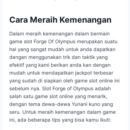
Cara Meraih Kemenangan
Dalam meraih kemenangan dalam bermain
game slot Forge Of Olympus merupakan suatu
hal yang sangat mudah untuk anda dapatkan
dengan menggunakan trik dan taktik yang
efektif yang kami berikan anda kan dengan
mudah untuk mendapatkan jackpot terbesar
yang sudah di siapkan oleh game slot online ini
sebelum nya. Slot Forge of Olympus adalah
salah satu game slot online yang menarik,
dengan tema dewa-dewa Yunani kuno yang
seru. Untuk meraih kemenangan dalam game
ini, ada beberapa tips yang bisa kamu ikuti: