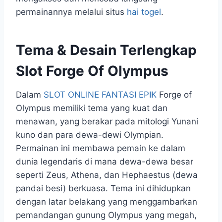
permainannya melalui situs
hai togel
.
Tema & Desain Terlengkap
Slot Forge Of Olympus
Dalam
SLOT ONLINE FANTASI EPIK
Forge of
Olympus memiliki tema yang kuat dan
menawan, yang berakar pada mitologi Yunani
kuno dan para dewa-dewi Olympian.
Permainan ini membawa pemain ke dalam
dunia legendaris di mana dewa-dewa besar
seperti Zeus, Athena, dan Hephaestus (dewa
pandai besi) berkuasa. Tema ini dihidupkan
dengan latar belakang yang menggambarkan
pemandangan gunung Olympus yang megah,