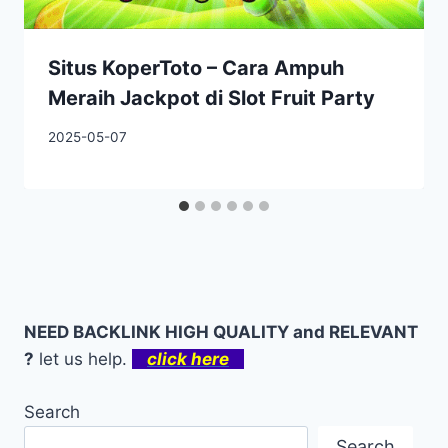
Situs KoperToto – Cara Ampuh
Meraih Jackpot di Slot Fruit Party
By
2025-05-07
adminbws
NEED BACKLINK HIGH QUALITY and RELEVANT
?
let us help.
click here
Search
Search