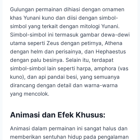
Gulungan permainan dihiasi dengan ornamen
khas Yunani kuno dan diisi dengan simbol-
simbol yang terkait dengan mitologi Yunani.
Simbol-simbol ini termasuk gambar dewa-dewi
utama seperti Zeus dengan petirnya, Athena
dengan helm dan perisainya, dan Hephaestus
dengan palu besinya. Selain itu, terdapat
simbol-simbol lain seperti harpa, amphora (vas
kuno), dan api pandai besi, yang semuanya
dirancang dengan detail dan warna-warna
yang mencolok.
Animasi dan Efek Khusus:
Animasi dalam permainan ini sangat halus dan
memberikan sentuhan hidup pada pengalaman