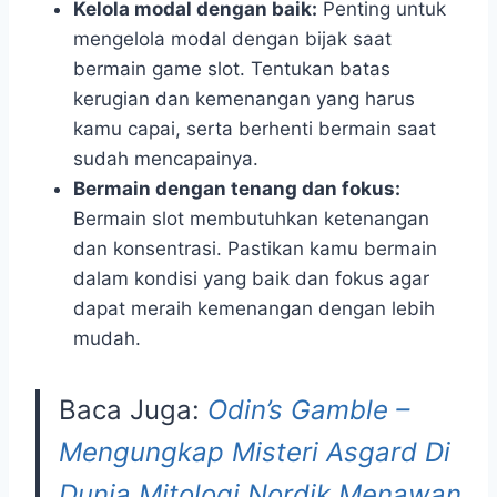
Kelola modal dengan baik:
Penting untuk
mengelola modal dengan bijak saat
bermain game slot. Tentukan batas
kerugian dan kemenangan yang harus
kamu capai, serta berhenti bermain saat
sudah mencapainya.
Bermain dengan tenang dan fokus:
Bermain slot membutuhkan ketenangan
dan konsentrasi. Pastikan kamu bermain
dalam kondisi yang baik dan fokus agar
dapat meraih kemenangan dengan lebih
mudah.
Baca Juga:
Odin’s Gamble –
Mengungkap Misteri Asgard Di
Dunia Mitologi Nordik Menawan