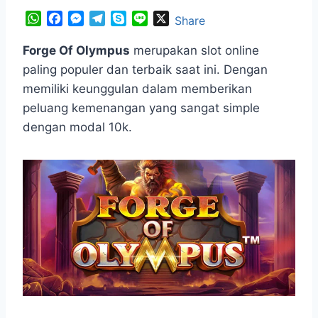
W
F
M
T
S
L
X
Share
h
a
e
e
k
i
a
c
s
l
y
n
Forge Of Olympus
merupakan slot online
t
e
s
e
p
e
paling populer dan terbaik saat ini. Dengan
s
b
e
g
e
memiliki keunggulan dalam memberikan
A
o
n
r
peluang kemenangan yang sangat simple
p
o
g
a
dengan modal 10k.
p
k
e
m
r