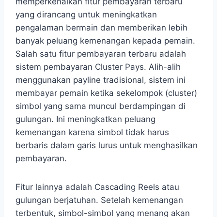
memperkenalkan fitur pembayaran terbaru
yang dirancang untuk meningkatkan
pengalaman bermain dan memberikan lebih
banyak peluang kemenangan kepada pemain.
Salah satu fitur pembayaran terbaru adalah
sistem pembayaran Cluster Pays. Alih-alih
menggunakan payline tradisional, sistem ini
membayar pemain ketika sekelompok (cluster)
simbol yang sama muncul berdampingan di
gulungan. Ini meningkatkan peluang
kemenangan karena simbol tidak harus
berbaris dalam garis lurus untuk menghasilkan
pembayaran.
Fitur lainnya adalah Cascading Reels atau
gulungan berjatuhan. Setelah kemenangan
terbentuk, simbol-simbol yang menang akan