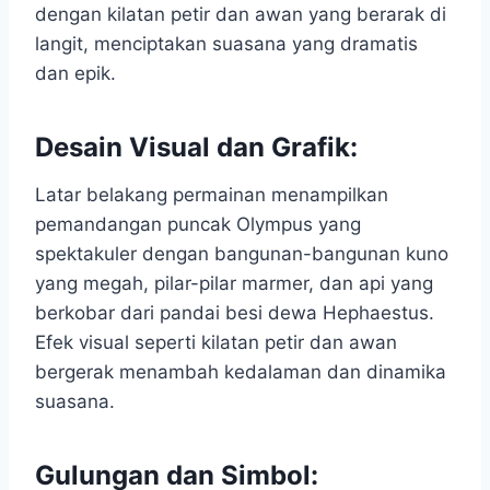
dengan kilatan petir dan awan yang berarak di
langit, menciptakan suasana yang dramatis
dan epik.
Desain Visual dan Grafik:
Latar belakang permainan menampilkan
pemandangan puncak Olympus yang
spektakuler dengan bangunan-bangunan kuno
yang megah, pilar-pilar marmer, dan api yang
berkobar dari pandai besi dewa Hephaestus.
Efek visual seperti kilatan petir dan awan
bergerak menambah kedalaman dan dinamika
suasana.
Gulungan dan Simbol: