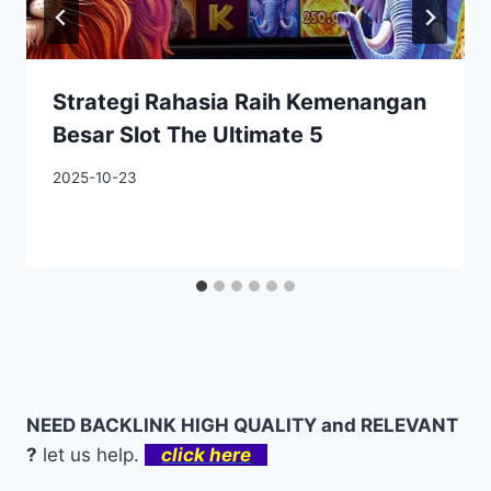
Strategi Rahasia Raih Kemenangan
Besar Slot The Ultimate 5
By
2025-10-23
adminbws
NEED BACKLINK HIGH QUALITY and RELEVANT
?
let us help.
click here