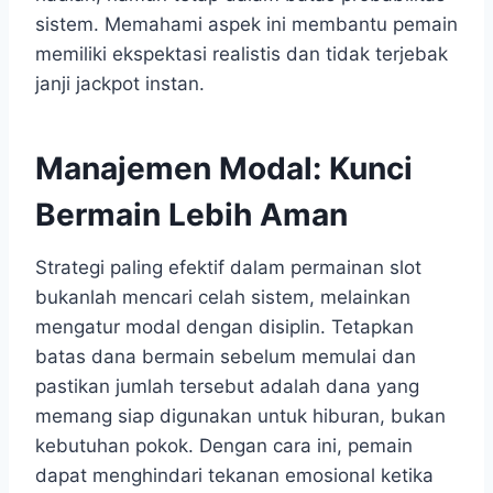
sistem. Memahami aspek ini membantu pemain
memiliki ekspektasi realistis dan tidak terjebak
janji jackpot instan.
Manajemen Modal: Kunci
Bermain Lebih Aman
Strategi paling efektif dalam permainan slot
bukanlah mencari celah sistem, melainkan
mengatur modal dengan disiplin. Tetapkan
batas dana bermain sebelum memulai dan
pastikan jumlah tersebut adalah dana yang
memang siap digunakan untuk hiburan, bukan
kebutuhan pokok. Dengan cara ini, pemain
dapat menghindari tekanan emosional ketika