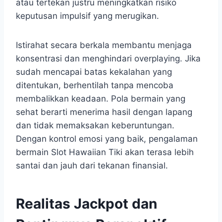
atau tertekan justru meningkatkan risiko
keputusan impulsif yang merugikan.
Istirahat secara berkala membantu menjaga
konsentrasi dan menghindari overplaying. Jika
sudah mencapai batas kekalahan yang
ditentukan, berhentilah tanpa mencoba
membalikkan keadaan. Pola bermain yang
sehat berarti menerima hasil dengan lapang
dan tidak memaksakan keberuntungan.
Dengan kontrol emosi yang baik, pengalaman
bermain Slot Hawaiian Tiki akan terasa lebih
santai dan jauh dari tekanan finansial.
Realitas Jackpot dan