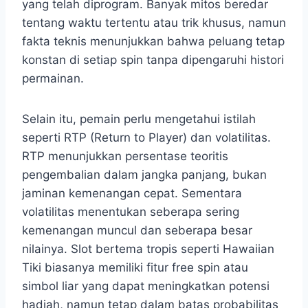
yang telah diprogram. Banyak mitos beredar
tentang waktu tertentu atau trik khusus, namun
fakta teknis menunjukkan bahwa peluang tetap
konstan di setiap spin tanpa dipengaruhi histori
permainan.
Selain itu, pemain perlu mengetahui istilah
seperti RTP (Return to Player) dan volatilitas.
RTP menunjukkan persentase teoritis
pengembalian dalam jangka panjang, bukan
jaminan kemenangan cepat. Sementara
volatilitas menentukan seberapa sering
kemenangan muncul dan seberapa besar
nilainya. Slot bertema tropis seperti Hawaiian
Tiki biasanya memiliki fitur free spin atau
simbol liar yang dapat meningkatkan potensi
hadiah, namun tetap dalam batas probabilitas