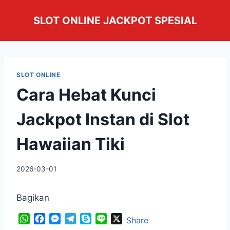
Skip
SLOT ONLINE JACKPOT SPESIAL
to
content
SLOT ONLINE
Cara Hebat Kunci
Jackpot Instan di Slot
Hawaiian Tiki
By
2026-03-01
adminbws
Bagikan
W
F
M
T
S
L
X
Share