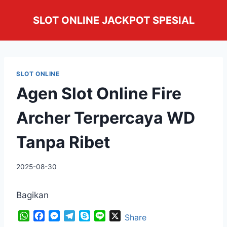
Skip
SLOT ONLINE JACKPOT SPESIAL
to
content
SLOT ONLINE
Agen Slot Online Fire
Archer Terpercaya WD
Tanpa Ribet
By
2025-08-30
adminbws
Bagikan
W
F
M
T
S
L
X
Share