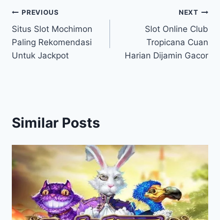
Post
PREVIOUS
NEXT
Situs Slot Mochimon
Slot Online Club
navigation
Paling Rekomendasi
Tropicana Cuan
Untuk Jackpot
Harian Dijamin Gacor
Similar Posts