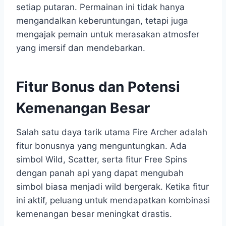
setiap putaran. Permainan ini tidak hanya
mengandalkan keberuntungan, tetapi juga
mengajak pemain untuk merasakan atmosfer
yang imersif dan mendebarkan.
Fitur Bonus dan Potensi
Kemenangan Besar
Salah satu daya tarik utama Fire Archer adalah
fitur bonusnya yang menguntungkan. Ada
simbol Wild, Scatter, serta fitur Free Spins
dengan panah api yang dapat mengubah
simbol biasa menjadi wild bergerak. Ketika fitur
ini aktif, peluang untuk mendapatkan kombinasi
kemenangan besar meningkat drastis.