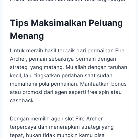
Tips Maksimalkan Peluang
Menang
Untuk meraih hasil terbaik dari permainan Fire
Archer, pemain sebaiknya bermain dengan
strategi yang matang. Mulailah dengan taruhan
kecil, lalu tingkatkan perlahan saat sudah
memahami pola permainan. Manfaatkan bonus
atau promosi dari agen seperti free spin atau
cashback.
Dengan memilih agen slot Fire Archer
terpercaya dan menerapkan strategi yang
tepat, bukan tidak mungkin kamu bisa