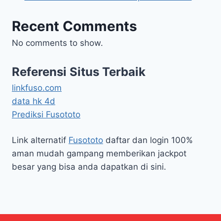
Recent Comments
No comments to show.
Referensi Situs Terbaik
linkfuso.com
data hk 4d
Prediksi Fusototo
Link alternatif
Fusototo
daftar dan login 100%
aman mudah gampang memberikan jackpot
besar yang bisa anda dapatkan di sini.