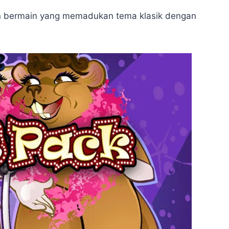
n bermain yang memadukan tema klasik dengan