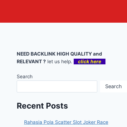
NEED BACKLINK HIGH QUALITY and
RELEVANT ?
let us help.
click here
Search
Search
Recent Posts
Rahasia Pola Scatter Slot Joker Race