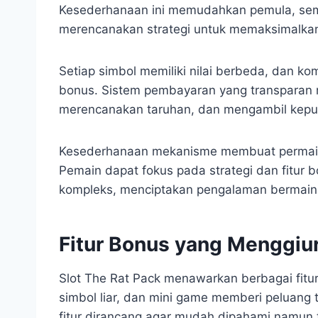
Kesederhanaan ini memudahkan pemula, se
merencanakan strategi untuk memaksimalk
Setiap simbol memiliki nilai berbeda, dan k
bonus. Sistem pembayaran yang transpara
merencanakan taruhan, dan mengambil keputu
Kesederhanaan mekanisme membuat permaina
Pemain dapat fokus pada strategi dan fitur 
kompleks, menciptakan pengalaman bermai
Fitur Bonus yang Menggiu
Slot The Rat Pack menawarkan berbagai fitur 
simbol liar, dan mini game memberi peluang
fitur dirancang agar mudah dipahami namun t