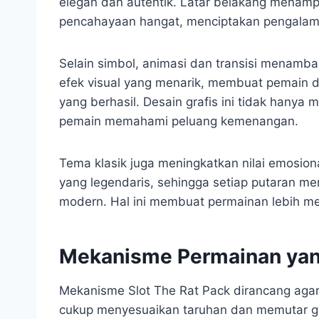
elegan dan autentik. Latar belakang menamp
pencahayaan hangat, menciptakan pengalama
Selain simbol, animasi dan transisi menamb
efek visual yang menarik, membuat pemain 
yang berhasil. Desain grafis ini tidak hany
pemain memahami peluang kemenangan.
Tema klasik juga meningkatkan nilai emosio
yang legendaris, sehingga setiap putaran me
modern. Hal ini membuat permainan lebih me
Mekanisme Permainan ya
Mekanisme Slot The Rat Pack dirancang ag
cukup menyesuaikan taruhan dan memutar g