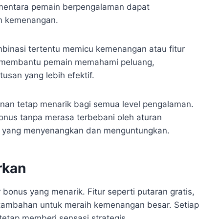
mentara pemain berpengalaman dapat
an kemenangan.
ombinasi tertentu memicu kemenangan atau fitur
n membantu pemain memahami peluang,
san yang lebih efektif.
n tetap menarik bagi semua level pengalaman.
bonus tanpa merasa terbebani oleh aturan
n yang menyenangkan dan menguntungkan.
rkan
bonus yang menarik. Fitur seperti putaran gratis,
 tambahan untuk meraih kemenangan besar. Setiap
etap memberi sensasi strategis.