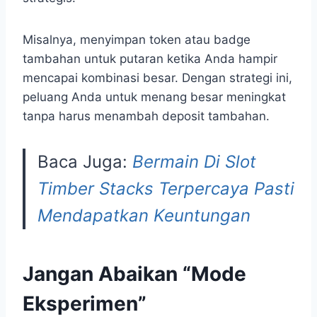
Misalnya, menyimpan token atau badge
tambahan untuk putaran ketika Anda hampir
mencapai kombinasi besar. Dengan strategi ini,
peluang Anda untuk menang besar meningkat
tanpa harus menambah deposit tambahan.
Baca Juga:
Bermain Di Slot
Timber Stacks Terpercaya Pasti
Mendapatkan Keuntungan
Jangan Abaikan “Mode
Eksperimen”