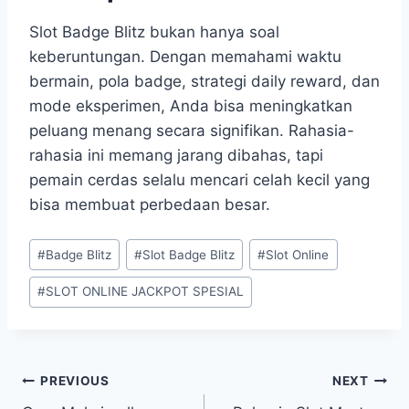
Slot Badge Blitz bukan hanya soal
keberuntungan. Dengan memahami waktu
bermain, pola badge, strategi daily reward, dan
mode eksperimen, Anda bisa meningkatkan
peluang menang secara signifikan. Rahasia-
rahasia ini memang jarang dibahas, tapi
pemain cerdas selalu mencari celah kecil yang
bisa membuat perbedaan besar.
Post
#
Badge Blitz
#
Slot Badge Blitz
#
Slot Online
Tags:
#
SLOT ONLINE JACKPOT SPESIAL
Post
PREVIOUS
NEXT