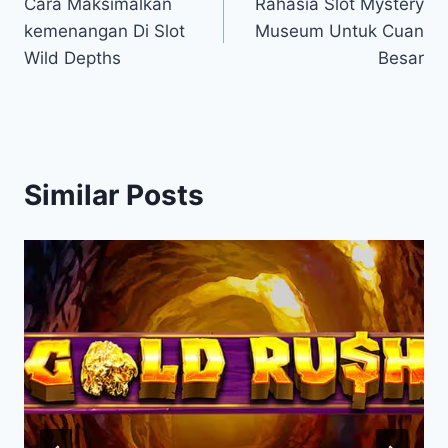
Cara Maksimalkan
Rahasia Slot Mystery
navigation
kemenangan Di Slot
Museum Untuk Cuan
Wild Depths
Besar
Similar Posts