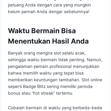
peluang Anda dengan cara yang mungkin
belum pernah Anda dengar sebelumnya!
Waktu Bermain Bisa
Menentukan Hasil Anda
Banyak orang mengira slot selalu acak,
sehingga waktu bermain tidak penting. Namun,
pengalaman pemain profesional menunjukkan
bahwa memilih waktu yang tepat bisa
memberikan keuntungan tambahan. Slot online
seperti Badge Blitz sering memiliki periode
bonus atau “hot streak” tertentu.
Cobalah bermain di waktu yang berbeda-beda