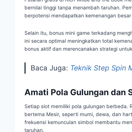
bernilai tinggi tanpa menambah taruhan. Pem
berpotensi mendapatkan kemenangan besar a
Selain itu, bonus mini game terkadang mengh
ini secara optimal meningkatkan total keme
bonus aktif dan merencanakan strategi unt
Baca Juga:
​​​​​Teknik Step S
Amati Pola Gulungan dan 
Setiap slot memiliki pola gulungan berbeda.
bertema Mesir, seperti mumi, dewa, dan har
frekuensi kemunculan simbol membantu men
taruhan.