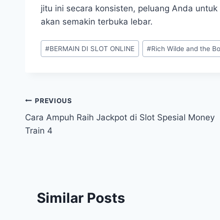
jitu ini secara konsisten, peluang Anda unt
akan semakin terbuka lebar.
Post
#
BERMAIN DI SLOT ONLINE
#
Rich Wilde and the B
Tags:
Post
PREVIOUS
Cara Ampuh Raih Jackpot di Slot Spesial Money
navigation
Train 4
Similar Posts