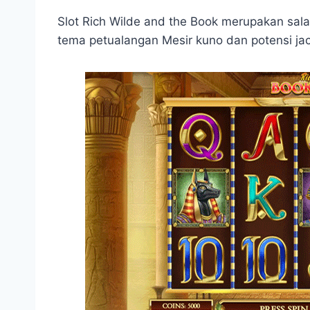
h
a
e
e
k
i
a
c
s
l
y
n
Slot Rich Wilde and the Book merupakan sala
t
e
s
e
p
e
tema petualangan Mesir kuno dan potensi ja
s
b
e
g
e
A
o
n
r
p
o
g
a
p
k
e
m
r