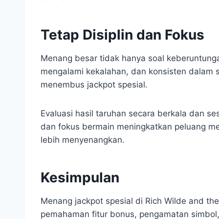
Tetap Disiplin dan Fokus
Menang besar tidak hanya soal keberuntungan
mengalami kekalahan, dan konsisten dalam st
menembus jackpot spesial.
Evaluasi hasil taruhan secara berkala dan ses
dan fokus bermain meningkatkan peluang m
lebih menyenangkan.
Kesimpulan
Menang jackpot spesial di Rich Wilde and t
pemahaman fitur bonus, pengamatan simbol, 