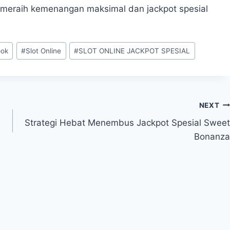
uk meraih kemenangan maksimal dan jackpot spesial
ook
#
Slot Online
#
SLOT ONLINE JACKPOT SPESIAL
NEXT
Strategi Hebat Menembus Jackpot Spesial Sweet
Bonanza