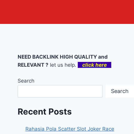
NEED BACKLINK HIGH QUALITY and
RELEVANT ?
let us help.
click here
Search
Search
Recent Posts
Rahasia Pola Scatter Slot Joker Race