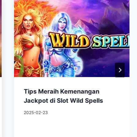
Tips Meraih Kemenangan
Jackpot di Slot Wild Spells
By
2025-02-23
adminbws