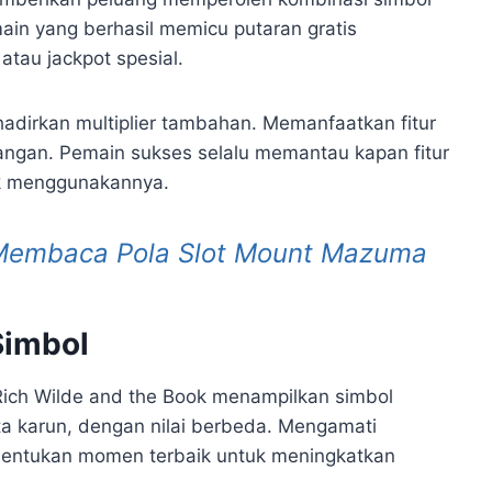
ain yang berhasil memicu putaran gratis
tau jackpot spesial.
adirkan multiplier tambahan. Memanfaatkan fitur
nangan. Pemain sukses selalu memantau kapan fitur
uk menggunakannya.
pin Membaca Pola Slot Mount Mazuma
Simbol
 Rich Wilde and the Book menampilkan simbol
ta karun, dengan nilai berbeda. Mengamati
entukan momen terbaik untuk meningkatkan