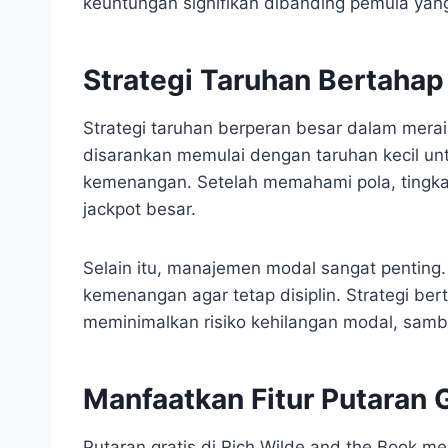
keuntungan signifikan dibanding pemula yan
Strategi Taruhan Bertahap
Strategi taruhan berperan besar dalam mera
disarankan memulai dengan taruhan kecil un
kemenangan. Setelah memahami pola, tingka
jackpot besar.
Selain itu, manajemen modal sangat penting.
kemenangan agar tetap disiplin. Strategi b
meminimalkan risiko kehilangan modal, sam
Manfaatkan Fitur Putaran 
Putaran gratis di Rich Wilde and the Book 