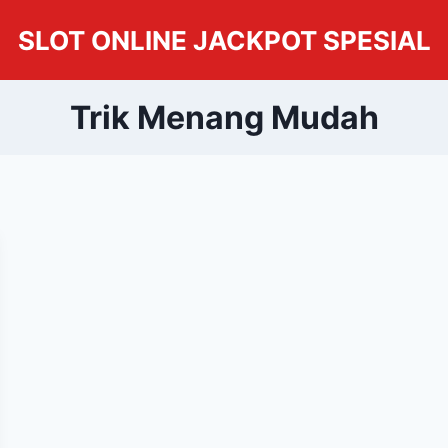
SLOT ONLINE JACKPOT SPESIAL
Trik Menang Mudah