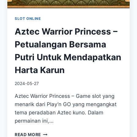
SLOT ONLINE
Aztec Warrior Princess –
Petualangan Bersama
Putri Untuk Mendapatkan
Harta Karun
By
2024-05-27
adminbws
Aztec Warrior Princess – Game slot yang
menarik dari Play’n GO yang mengangkat
tema peradaban Aztec kuno. Dalam
permainan ini,…
AZTEC
READ MORE