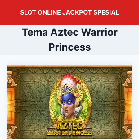
Skip
SLOT ONLINE JACKPOT SPESIAL
to
content
Tema Aztec Warrior
Princess