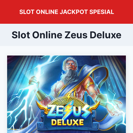
Skip
SLOT ONLINE JACKPOT SPESIAL
to
content
Slot Online Zeus Deluxe