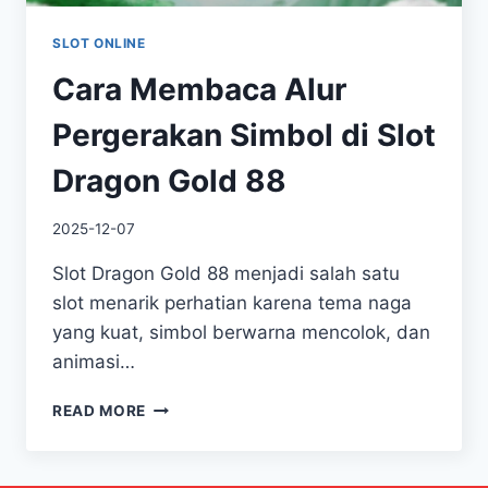
SLOT ONLINE
Cara Membaca Alur
Pergerakan Simbol di Slot
Dragon Gold 88
By
2025-12-07
adminbws
Slot Dragon Gold 88 menjadi salah satu
slot menarik perhatian karena tema naga
yang kuat, simbol berwarna mencolok, dan
animasi…
CARA
READ MORE
MEMBACA
ALUR
PERGERAKAN