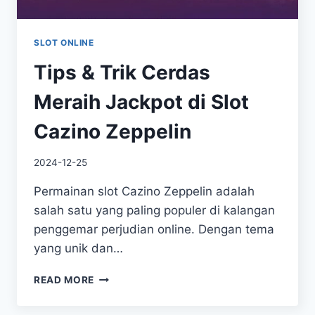
SLOT ONLINE
Tips & Trik Cerdas
Meraih Jackpot di Slot
Cazino Zeppelin
By
2024-12-25
adminbws
Permainan slot Cazino Zeppelin adalah
salah satu yang paling populer di kalangan
penggemar perjudian online. Dengan tema
yang unik dan…
TIPS
READ MORE
&
TRIK