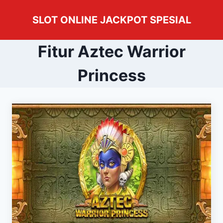
Skip
SLOT ONLINE JACKPOT SPESIAL
to
content
Fitur Aztec Warrior
Princess