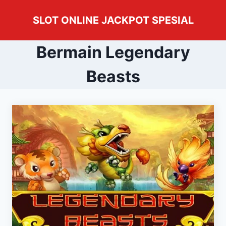
Skip
SLOT ONLINE JACKPOT SPESIAL
to
content
Bermain Legendary
Beasts