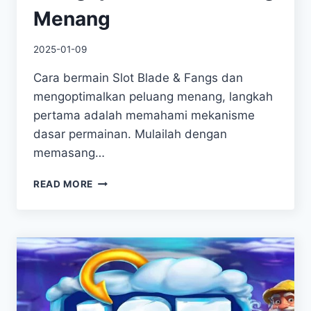
Menang
By
2025-01-09
adminbws
Cara bermain Slot Blade & Fangs dan
mengoptimalkan peluang menang, langkah
pertama adalah memahami mekanisme
dasar permainan. Mulailah dengan
memasang…
CARA
READ MORE
BERMAIN
SLOT
BLADE
&
FANGS
DAN
MENGOPTIMALKAN
PELUANG