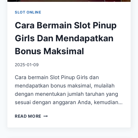
SLOT ONLINE
Cara Bermain Slot Pinup
Girls Dan Mendapatkan
Bonus Maksimal​
By
2025-01-09
adminbws
Cara bermain Slot Pinup Girls dan
mendapatkan bonus maksimal, mulailah
dengan menentukan jumlah taruhan yang
sesuai dengan anggaran Anda, kemudian…
CARA
READ MORE
BERMAIN
SLOT
PINUP