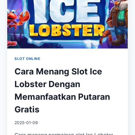
MENANG
SLOT ONLINE
Cara Menang Slot Ice
Lobster Dengan
Memanfaatkan Putaran
Gratis
By
2025-01-09
adminbws