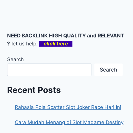
NEED BACKLINK HIGH QUALITY and RELEVANT
?
let us help.
click here
Search
Search
Recent Posts
Rahasia Pola Scatter Slot Joker Race Hari Ini
Cara Mudah Menang di Slot Madame Destiny