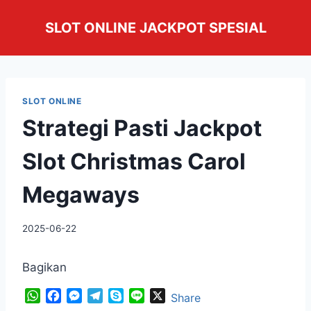
Skip
SLOT ONLINE JACKPOT SPESIAL
to
content
SLOT ONLINE
Strategi Pasti Jackpot
Slot Christmas Carol
Megaways
By
2025-06-22
adminbws
Bagikan
W
F
M
T
S
L
X
Share