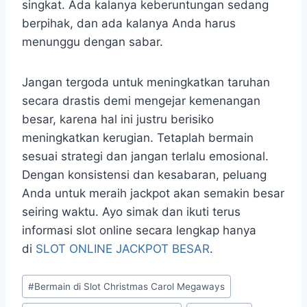
singkat. Ada kalanya keberuntungan sedang
berpihak, dan ada kalanya Anda harus
menunggu dengan sabar.
Jangan tergoda untuk meningkatkan taruhan
secara drastis demi mengejar kemenangan
besar, karena hal ini justru berisiko
meningkatkan kerugian. Tetaplah bermain
sesuai strategi dan jangan terlalu emosional.
Dengan konsistensi dan kesabaran, peluang
Anda untuk meraih jackpot akan semakin besar
seiring waktu. Ayo simak dan ikuti terus
informasi slot online secara lengkap hanya
di
SLOT ONLINE JACKPOT BESAR
.
Post
#
Bermain di Slot Christmas Carol Megaways
Tags: