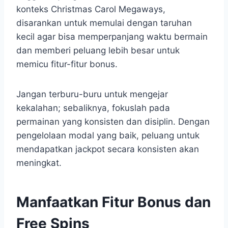
konteks Christmas Carol Megaways,
disarankan untuk memulai dengan taruhan
kecil agar bisa memperpanjang waktu bermain
dan memberi peluang lebih besar untuk
memicu fitur-fitur bonus.
Jangan terburu-buru untuk mengejar
kekalahan; sebaliknya, fokuslah pada
permainan yang konsisten dan disiplin. Dengan
pengelolaan modal yang baik, peluang untuk
mendapatkan jackpot secara konsisten akan
meningkat.
Manfaatkan Fitur Bonus dan
Free Spins