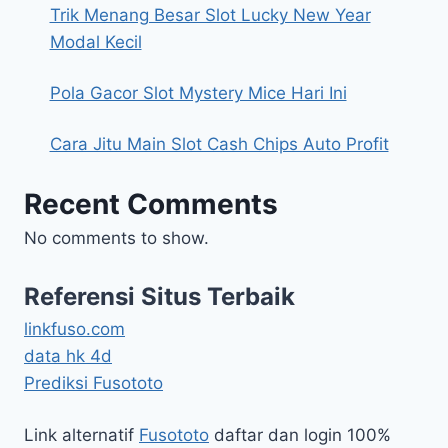
Trik Menang Besar Slot Lucky New Year
Modal Kecil
Pola Gacor Slot Mystery Mice Hari Ini
Cara Jitu Main Slot Cash Chips Auto Profit
Recent Comments
No comments to show.
Referensi Situs Terbaik
linkfuso.com
data hk 4d
Prediksi Fusototo
Link alternatif
Fusototo
daftar dan login 100%