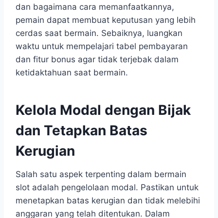
dan bagaimana cara memanfaatkannya,
pemain dapat membuat keputusan yang lebih
cerdas saat bermain. Sebaiknya, luangkan
waktu untuk mempelajari tabel pembayaran
dan fitur bonus agar tidak terjebak dalam
ketidaktahuan saat bermain.
Kelola Modal dengan Bijak
dan Tetapkan Batas
Kerugian
Salah satu aspek terpenting dalam bermain
slot adalah pengelolaan modal. Pastikan untuk
menetapkan batas kerugian dan tidak melebihi
anggaran yang telah ditentukan. Dalam