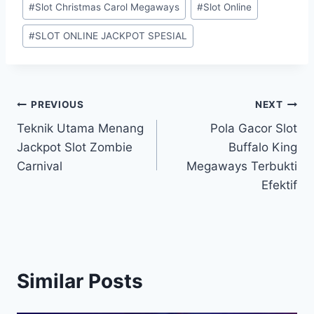
#
Slot Christmas Carol Megaways
#
Slot Online
#
SLOT ONLINE JACKPOT SPESIAL
Post
PREVIOUS
NEXT
Teknik Utama Menang
Pola Gacor Slot
navigation
Jackpot Slot Zombie
Buffalo King
Carnival
Megaways Terbukti
Efektif
Similar Posts