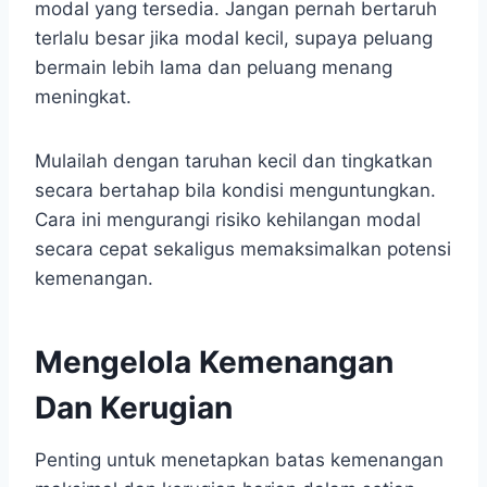
modal yang tersedia. Jangan pernah bertaruh
terlalu besar jika modal kecil, supaya peluang
bermain lebih lama dan peluang menang
meningkat.
Mulailah dengan taruhan kecil dan tingkatkan
secara bertahap bila kondisi menguntungkan.
Cara ini mengurangi risiko kehilangan modal
secara cepat sekaligus memaksimalkan potensi
kemenangan.
Mengelola Kemenangan
Dan Kerugian
Penting untuk menetapkan batas kemenangan