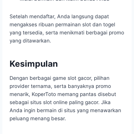
Setelah mendaftar, Anda langsung dapat
mengakses ribuan permainan slot dan togel
yang tersedia, serta menikmati berbagai promo
yang ditawarkan.
Kesimpulan
Dengan berbagai game slot gacor, pilihan
provider ternama, serta banyaknya promo
menarik, KoperToto memang pantas disebut
sebagai situs slot online paling gacor. Jika
Anda ingin bermain di situs yang menawarkan
peluang menang besar.