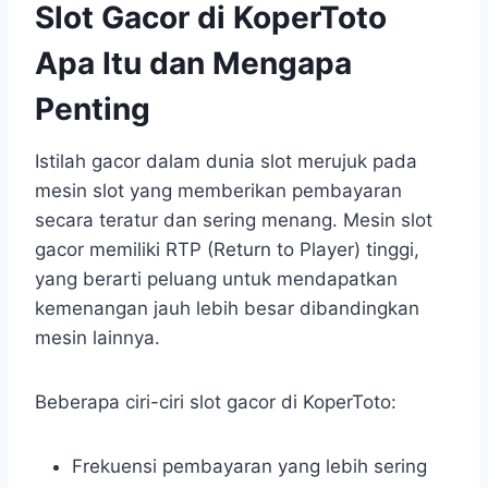
Slot Gacor di KoperToto
Apa Itu dan Mengapa
Penting
Istilah gacor dalam dunia slot merujuk pada
mesin slot yang memberikan pembayaran
secara teratur dan sering menang. Mesin slot
gacor memiliki RTP (Return to Player) tinggi,
yang berarti peluang untuk mendapatkan
kemenangan jauh lebih besar dibandingkan
mesin lainnya.
Beberapa ciri-ciri slot gacor di KoperToto:
Frekuensi pembayaran yang lebih sering