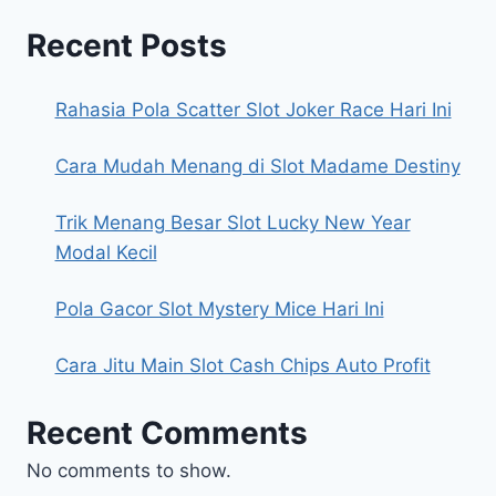
Recent Posts
Rahasia Pola Scatter Slot Joker Race Hari Ini
Cara Mudah Menang di Slot Madame Destiny
Trik Menang Besar Slot Lucky New Year
Modal Kecil
Pola Gacor Slot Mystery Mice Hari Ini
Cara Jitu Main Slot Cash Chips Auto Profit
Recent Comments
No comments to show.