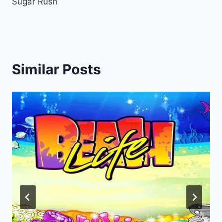
Sugar Rush
Similar Posts