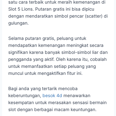
satu cara terbaik untuk meraih kemenangan di
Slot 5 Lions. Putaran gratis ini bisa dipicu
dengan mendaratkan simbol pencar (scatter) di
gulungan.
Selama putaran gratis, peluang untuk
mendapatkan kemenangan meningkat secara
signifikan karena banyak simbol-simbol liar dan
pengganda yang aktif. Oleh karena itu, cobalah
untuk memanfaatkan setiap peluang yang
muncul untuk mengaktifkan fitur ini.
Bagi anda yang tertarik mencoba
keberuntungan,
besok 4d
menawarkan
kesempatan untuk merasakan sensasi bermain
slot dengan berbagai macam keuntungan.