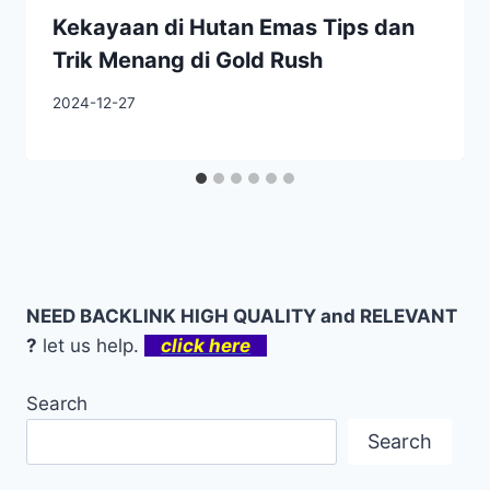
Kekayaan di Hutan Emas Tips dan
Trik Menang di Gold Rush
By
2024-12-27
adminbws
NEED BACKLINK HIGH QUALITY and RELEVANT
?
let us help.
click here
Search
Search