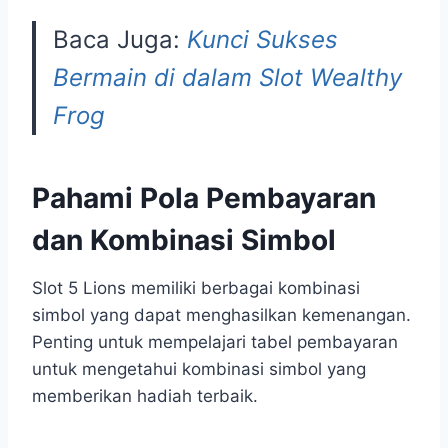
Baca Juga:
Kunci Sukses
Bermain di dalam Slot Wealthy
Frog
Pahami Pola Pembayaran
dan Kombinasi Simbol
Slot 5 Lions memiliki berbagai kombinasi
simbol yang dapat menghasilkan kemenangan.
Penting untuk mempelajari tabel pembayaran
untuk mengetahui kombinasi simbol yang
memberikan hadiah terbaik.