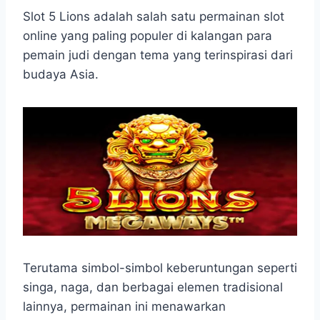
h
a
e
e
k
i
a
c
s
l
y
n
Slot 5 Lions adalah salah satu permainan slot
t
e
s
e
p
e
online yang paling populer di kalangan para
s
b
e
g
e
pemain judi dengan tema yang terinspirasi dari
A
o
n
r
budaya Asia.
p
o
g
a
p
k
e
m
r
Terutama simbol-simbol keberuntungan seperti
singa, naga, dan berbagai elemen tradisional
lainnya, permainan ini menawarkan