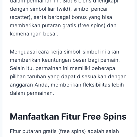
dalam permainan ini. Slot 5 Lions dilengkapi
dengan simbol liar (wild), simbol pencar
(scatter), serta berbagai bonus yang bisa
memberikan putaran gratis (free spins) dan
kemenangan besar.
Menguasai cara kerja simbol-simbol ini akan
memberikan keuntungan besar bagi pemain.
Selain itu, permainan ini memiliki beberapa
pilihan taruhan yang dapat disesuaikan dengan
anggaran Anda, memberikan fleksibilitas lebih
dalam permainan.
Manfaatkan Fitur Free Spins
Fitur putaran gratis (free spins) adalah salah