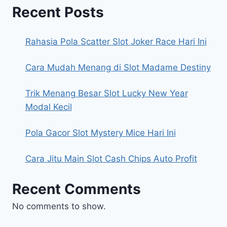
Recent Posts
Rahasia Pola Scatter Slot Joker Race Hari Ini
Cara Mudah Menang di Slot Madame Destiny
Trik Menang Besar Slot Lucky New Year
Modal Kecil
Pola Gacor Slot Mystery Mice Hari Ini
Cara Jitu Main Slot Cash Chips Auto Profit
Recent Comments
No comments to show.