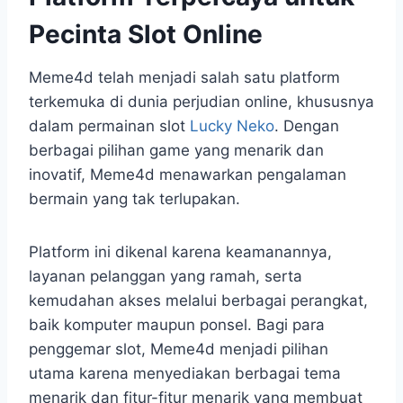
Pecinta Slot Online
Meme4d telah menjadi salah satu platform
terkemuka di dunia perjudian online, khususnya
dalam permainan slot
Lucky Neko
. Dengan
berbagai pilihan game yang menarik dan
inovatif, Meme4d menawarkan pengalaman
bermain yang tak terlupakan.
Platform ini dikenal karena keamanannya,
layanan pelanggan yang ramah, serta
kemudahan akses melalui berbagai perangkat,
baik komputer maupun ponsel. Bagi para
penggemar slot, Meme4d menjadi pilihan
utama karena menyediakan berbagai tema
menarik dan fitur-fitur menarik yang membuat