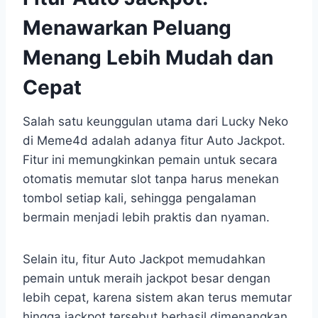
Menawarkan Peluang
Menang Lebih Mudah dan
Cepat
Salah satu keunggulan utama dari Lucky Neko
di Meme4d adalah adanya fitur Auto Jackpot.
Fitur ini memungkinkan pemain untuk secara
otomatis memutar slot tanpa harus menekan
tombol setiap kali, sehingga pengalaman
bermain menjadi lebih praktis dan nyaman.
Selain itu, fitur Auto Jackpot memudahkan
pemain untuk meraih jackpot besar dengan
lebih cepat, karena sistem akan terus memutar
hingga jackpot tersebut berhasil dimenangkan.