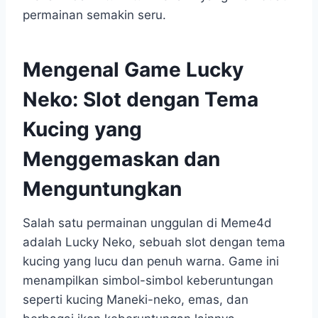
permainan semakin seru.
Mengenal Game Lucky
Neko: Slot dengan Tema
Kucing yang
Menggemaskan dan
Menguntungkan
Salah satu permainan unggulan di Meme4d
adalah Lucky Neko, sebuah slot dengan tema
kucing yang lucu dan penuh warna. Game ini
menampilkan simbol-simbol keberuntungan
seperti kucing Maneki-neko, emas, dan