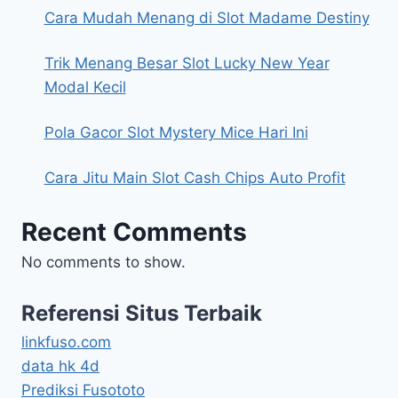
Cara Mudah Menang di Slot Madame Destiny
Trik Menang Besar Slot Lucky New Year
Modal Kecil
Pola Gacor Slot Mystery Mice Hari Ini
Cara Jitu Main Slot Cash Chips Auto Profit
Recent Comments
No comments to show.
Referensi Situs Terbaik
linkfuso.com
data hk 4d
Prediksi Fusototo