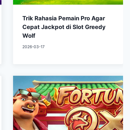
Trik Rahasia Pemain Pro Agar
Cepat Jackpot di Slot Greedy
Wolf
By
2026-03-17
adminbws