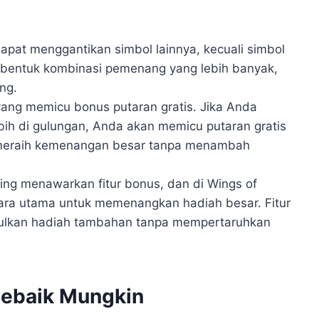
apat menggantikan simbol lainnya, kecuali simbol
bentuk kombinasi pemenang yang lebih banyak,
ng.
yang memicu bonus putaran gratis. Jika Anda
bih di gulungan, Anda akan memicu putaran gratis
 meraih kemenangan besar tanpa menambah
ing menawarkan fitur bonus, dan di Wings of
cara utama untuk memenangkan hadiah besar. Fitur
ulkan hadiah tambahan tanpa mempertaruhkan
Sebaik Mungkin