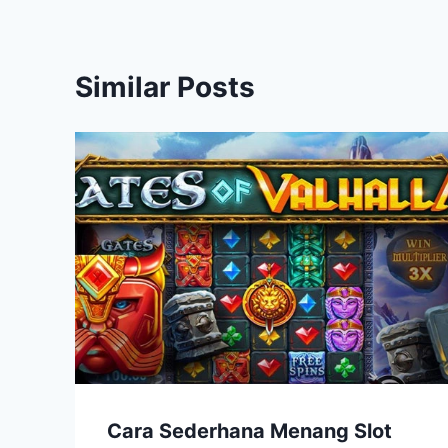
Similar Posts
Cara Sederhana Menang Slot