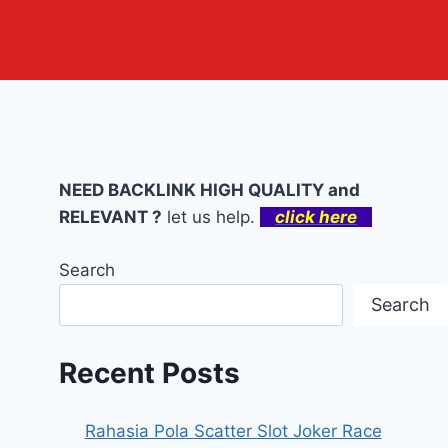
NEED BACKLINK HIGH QUALITY and
RELEVANT ?
let us help.
click here
Search
Search
Recent Posts
Rahasia Pola Scatter Slot Joker Race