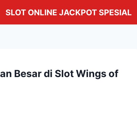
SLOT ONLINE JACKPOT SPESIAL
n Besar di Slot Wings of