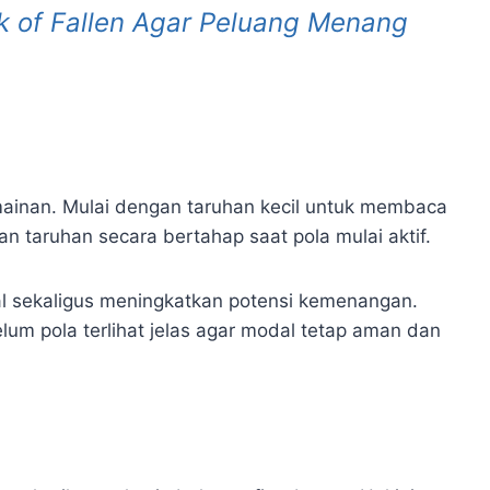
ok of Fallen Agar Peluang Menang
mainan. Mulai dengan taruhan kecil untuk membaca
an taruhan secara bertahap saat pola mulai aktif.
l sekaligus meningkatkan potensi kemenangan.
lum pola terlihat jelas agar modal tetap aman dan