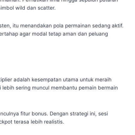
imbol wild dan scatter.
sten, itu menandakan pola permainan sedang aktif.
ertahap agar modal tetap aman dan peluang
ultiplier adalah kesempatan utama untuk meraih
i lebih sering muncul membantu pemain bermain
lnya fitur bonus. Dengan strategi ini, sesi
ot terasa lebih realistis.