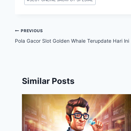
Post
PREVIOUS
Pola Gacor Slot Golden Whale Terupdate Hari Ini
navigation
Similar Posts