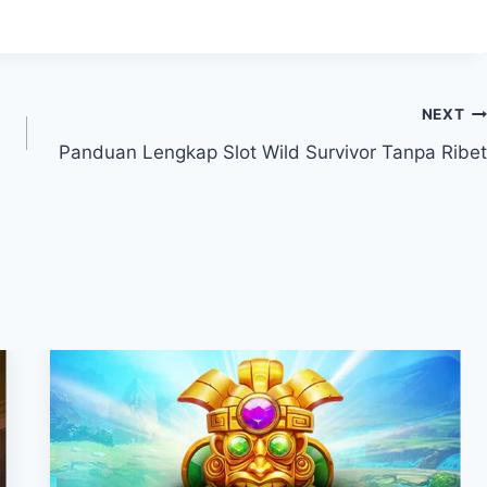
NEXT
Panduan Lengkap Slot Wild Survivor Tanpa Ribet