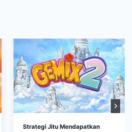
Strategi Jitu Mendapatkan