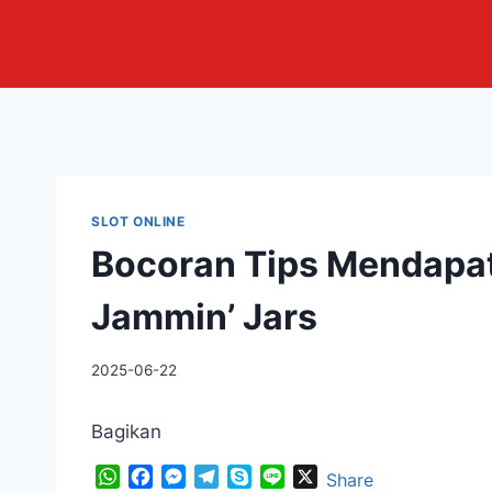
Skip
to
content
SLOT ONLINE
Bocoran Tips Mendapat
Jammin’ Jars
By
2025-06-22
adminbws
Bagikan
W
F
M
T
S
L
X
Share