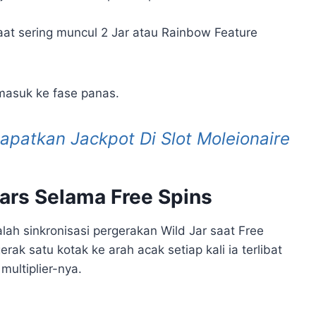
aat sering muncul 2 Jar atau Rainbow Feature
masuk ke fase panas.
patkan Jackpot Di Slot Moleionaire
Jars Selama Free Spins
ah sinkronisasi pergerakan Wild Jar saat Free
rak satu kotak ke arah acak setiap kali ia terlibat
ultiplier-nya.