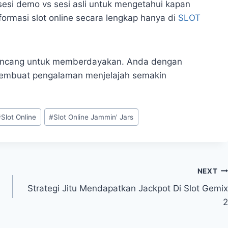
si demo vs sesi asli untuk mengetahui kapan
nformasi slot online secara lengkap hanya di
SLOT
irancang untuk memberdayakan. Anda dengan
g membuat pengalaman menjelajah semakin
#
Slot Online
#
Slot Online Jammin' Jars
NEXT
Strategi Jitu Mendapatkan Jackpot Di Slot Gemix
2