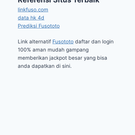
linkfuso.com
data hk 4d
Prediksi Fusototo
Link alternatif
Fusototo
daftar dan login
100% aman mudah gampang
memberikan jackpot besar yang bisa
anda dapatkan di sini.